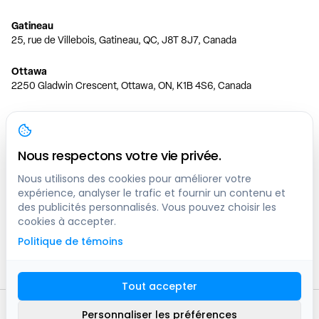
Gatineau
25, rue de Villebois, Gatineau, QC, J8T 8J7, Canada
Ottawa
2250 Gladwin Crescent, Ottawa, ON, K1B 4S6, Canada
Toronto
150 Ferrand Dr, 6th Floor, Toronto, ON, M3C 3E5, Canada
Nous respectons votre vie privée.
Vancouver
1200 W 73rd Ave #1415, Vancouver, BC, V6P 6G5, Canada
Nous utilisons des cookies pour améliorer votre
expérience, analyser le trafic et fournir un contenu et
des publicités personnalisés. Vous pouvez choisir les
Calgary
cookies à accepter.
444 5 Ave SW #400 Calgary, AB, T2P 2T8, Canada
Politique de témoins
Edmonton
9373 47 St NW, Edmonton, AB, T6B 2R7, Canada
Tout accepter
© clicknpark
2016 -
2026
Personnaliser les préférences
Plan du site