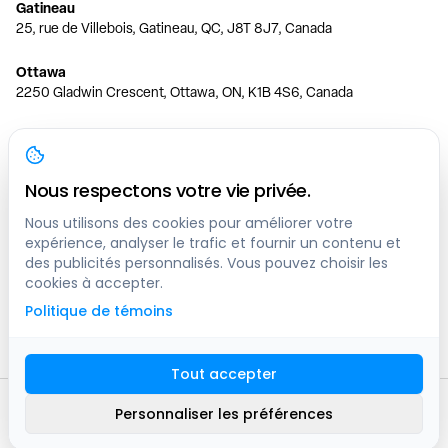
Gatineau
25, rue de Villebois, Gatineau, QC, J8T 8J7, Canada
Ottawa
2250 Gladwin Crescent, Ottawa, ON, K1B 4S6, Canada
Toronto
150 Ferrand Dr, 6th Floor, Toronto, ON, M3C 3E5, Canada
Nous respectons votre vie privée.
Vancouver
1200 W 73rd Ave #1415, Vancouver, BC, V6P 6G5, Canada
Nous utilisons des cookies pour améliorer votre
expérience, analyser le trafic et fournir un contenu et
des publicités personnalisés. Vous pouvez choisir les
Calgary
cookies à accepter.
444 5 Ave SW #400 Calgary, AB, T2P 2T8, Canada
Politique de témoins
Edmonton
9373 47 St NW, Edmonton, AB, T6B 2R7, Canada
Tout accepter
© clicknpark
2016 -
2026
Personnaliser les préférences
Plan du site
9413-8757 Quebec inc