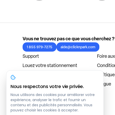
Vous ne trouvez pas ce que vous cherchez ?
1 855 979-7275
aide@clicknpark.com
Support
Foire au
Louez votre stationnement
Condition
Politique de confidentialité
Politiqu
À propos
Blogue
Nous respectons votre vie privée.
Connexion au tableau de bord
Nous utilisons des cookies pour améliorer votre
expérience, analyser le trafic et fournir un
contenu et des publicités personnalisés. Vous
pouvez choisir les cookies à accepter.