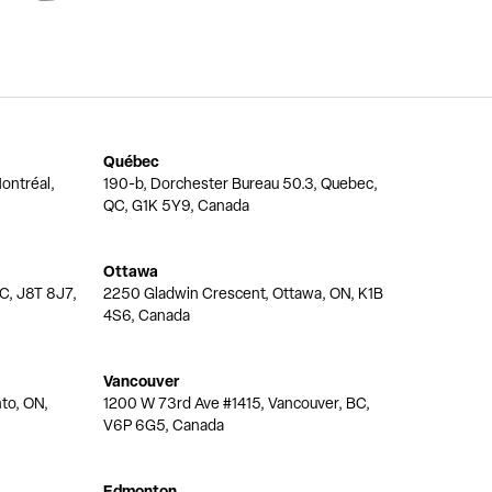
Québec
ontréal,
190-b, Dorchester Bureau 50.3, Quebec,
QC, G1K 5Y9, Canada
Ottawa
QC, J8T 8J7,
2250 Gladwin Crescent, Ottawa, ON, K1B
4S6, Canada
Vancouver
nto, ON,
1200 W 73rd Ave #1415, Vancouver, BC,
V6P 6G5, Canada
Edmonton