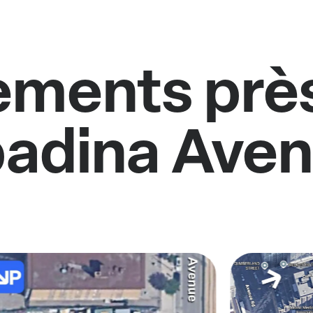
ments près
adina Ave