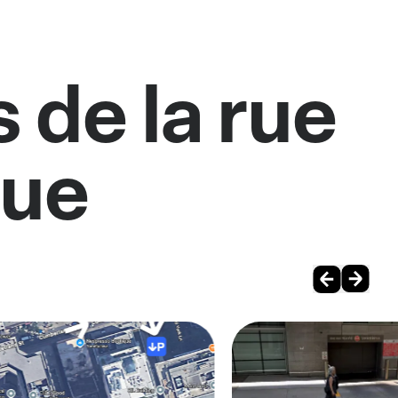
 de la rue
nue