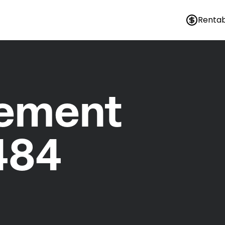
Rentab
nement
484