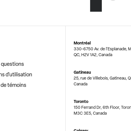
Montréal
330-6750 Av. de l'Esplanade, M
QC, H2V 1A2, Canada
x questions
Gatineau
s d'utilisation
25, rue de Villebois, Gatineau, 
Canada
e de témoins
Toronto
150 Ferrand Dr, 6th Floor, Toro
M3C 3E5, Canada
Calgary