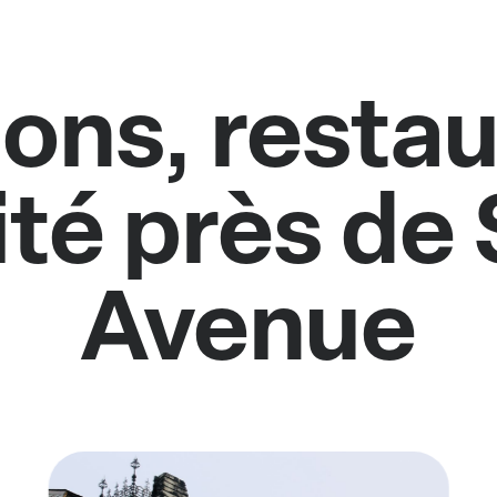
ions, restau
ité près de
Avenue