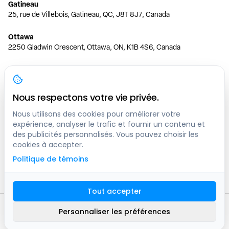
Gatineau
25, rue de Villebois, Gatineau, QC, J8T 8J7, Canada
Ottawa
2250 Gladwin Crescent, Ottawa, ON, K1B 4S6, Canada
Toronto
150 Ferrand Dr, 6th Floor, Toronto, ON, M3C 3E5, Canada
Nous respectons votre vie privée.
Vancouver
1200 W 73rd Ave #1415, Vancouver, BC, V6P 6G5, Canada
Nous utilisons des cookies pour améliorer votre
expérience, analyser le trafic et fournir un contenu et
des publicités personnalisés. Vous pouvez choisir les
Calgary
cookies à accepter.
444 5 Ave SW #400 Calgary, AB, T2P 2T8, Canada
Politique de témoins
Edmonton
9373 47 St NW, Edmonton, AB, T6B 2R7, Canada
Tout accepter
© clicknpark
2016 -
2026
Personnaliser les préférences
Plan du site
9413-8757 Quebec inc