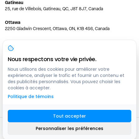
Gatineau
25, rue de Villebois, Gatineau, QC, J8T 8J7, Canada
Ottawa
2250 Gladwin Crescent, Ottawa, ON, K1B 4S6, Canada
Toronto
150 Ferrand Dr, 6th Floor, Toronto, ON, M3C 3E5, Canada
Nous respectons votre vie privée.
Vancouver
1200 W 73rd Ave #1415, Vancouver, BC, V6P 6G5, Canada
Nous utilisons des cookies pour améliorer votre
expérience, analyser le trafic et fournir un contenu et
des publicités personnalisés. Vous pouvez choisir les
Calgary
cookies à accepter.
444 5 Ave SW #400 Calgary, AB, T2P 2T8, Canada
Politique de témoins
Edmonton
9373 47 St NW, Edmonton, AB, T6B 2R7, Canada
Tout accepter
© clicknpark
2016 -
2026
Personnaliser les préférences
Plan du site
9413-8757 Quebec inc