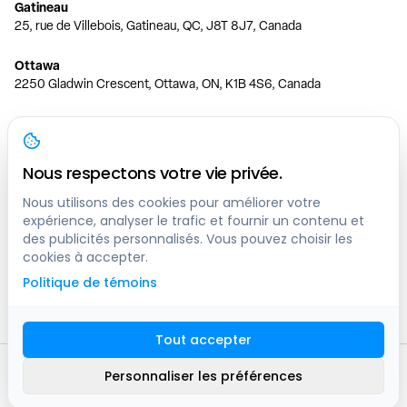
Gatineau
25, rue de Villebois, Gatineau, QC, J8T 8J7, Canada
Ottawa
2250 Gladwin Crescent, Ottawa, ON, K1B 4S6, Canada
Toronto
150 Ferrand Dr, 6th Floor, Toronto, ON, M3C 3E5, Canada
Nous respectons votre vie privée.
Vancouver
1200 W 73rd Ave #1415, Vancouver, BC, V6P 6G5, Canada
Nous utilisons des cookies pour améliorer votre
expérience, analyser le trafic et fournir un contenu et
des publicités personnalisés. Vous pouvez choisir les
Calgary
cookies à accepter.
444 5 Ave SW #400 Calgary, AB, T2P 2T8, Canada
Politique de témoins
Edmonton
9373 47 St NW, Edmonton, AB, T6B 2R7, Canada
Tout accepter
© clicknpark
2016 -
2026
Personnaliser les préférences
Plan du site
9413-8757 Quebec inc