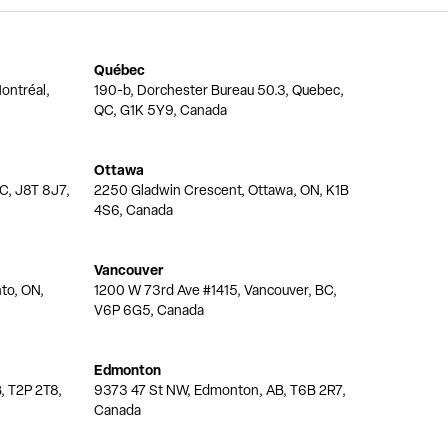
Québec
ontréal,
190-b, Dorchester Bureau 50.3, Quebec,
QC, G1K 5Y9, Canada
Ottawa
QC, J8T 8J7,
2250 Gladwin Crescent, Ottawa, ON, K1B
4S6, Canada
Vancouver
nto, ON,
1200 W 73rd Ave #1415, Vancouver, BC,
V6P 6G5, Canada
Edmonton
, T2P 2T8,
9373 47 St NW, Edmonton, AB, T6B 2R7,
Canada