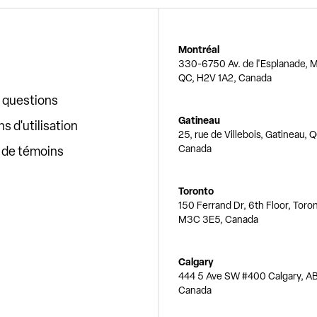
Montréal
330-6750 Av. de l'Esplanade, M
QC, H2V 1A2, Canada
x questions
Gatineau
s d'utilisation
25, rue de Villebois, Gatineau, 
Canada
e de témoins
Toronto
150 Ferrand Dr, 6th Floor, Toro
M3C 3E5, Canada
Calgary
444 5 Ave SW #400 Calgary, AB
Canada