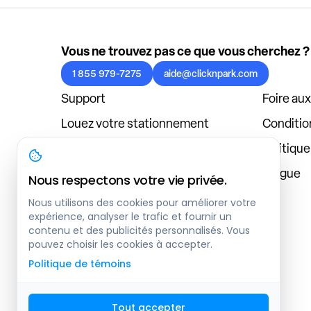
Vous ne trouvez pas ce que vous cherchez ?
1 855 979-7275
aide@clicknpark.com
Support
Foire au
Louez votre stationnement
Condition
Politique de confidentialité
Politiqu
À propos
Blogue
Nous respectons votre vie privée.
Connexion au tableau de bord
Nous utilisons des cookies pour améliorer votre
expérience, analyser le trafic et fournir un
contenu et des publicités personnalisés. Vous
pouvez choisir les cookies à accepter.
Politique de témoins
Tout accepter