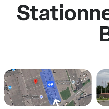
Stationne
B