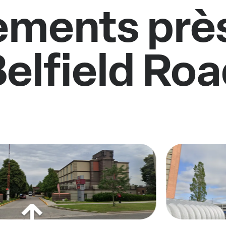
ments près
elfield Ro