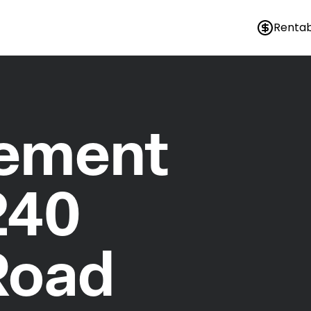
Rentab
nement
240
 Road