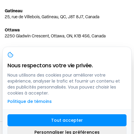
Gatineau
25, rue de Villebois, Gatineau, QC, J8T 8J7, Canada
Ottawa
2250 Gladwin Crescent, Ottawa, ON, K1B 4S6, Canada
Toronto
150 Ferrand Dr, 6th Floor, Toronto, ON, M3C 3E5, Canada
Nous respectons votre vie privée.
Vancouver
1200 W 73rd Ave #1415, Vancouver, BC, V6P 6G5, Canada
Nous utilisons des cookies pour améliorer votre
expérience, analyser le trafic et fournir un contenu et
des publicités personnalisés. Vous pouvez choisir les
Calgary
cookies à accepter.
444 5 Ave SW #400 Calgary, AB, T2P 2T8, Canada
Politique de témoins
Edmonton
9373 47 St NW, Edmonton, AB, T6B 2R7, Canada
Tout accepter
© clicknpark
2016 -
2026
Personnaliser les préférences
Plan du site