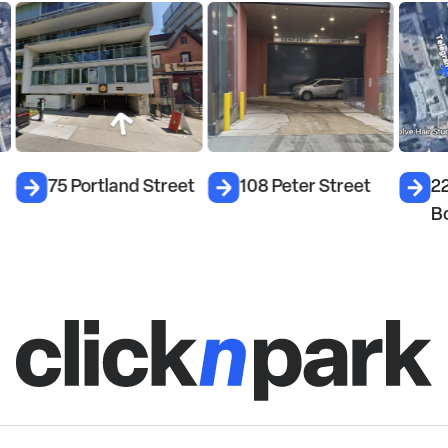
75 Portland Street
108 Peter Street
22
B