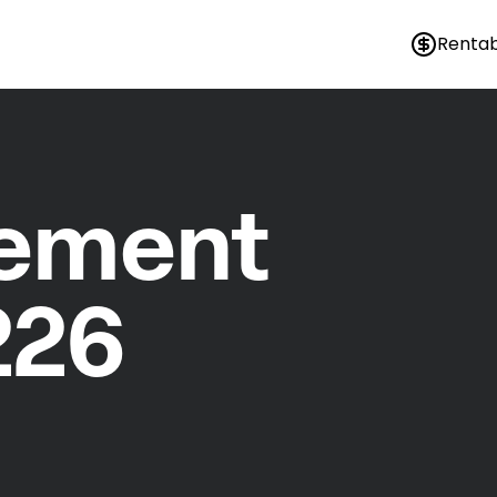
Rentab
nement
226