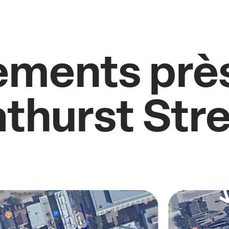
ments près
thurst Str