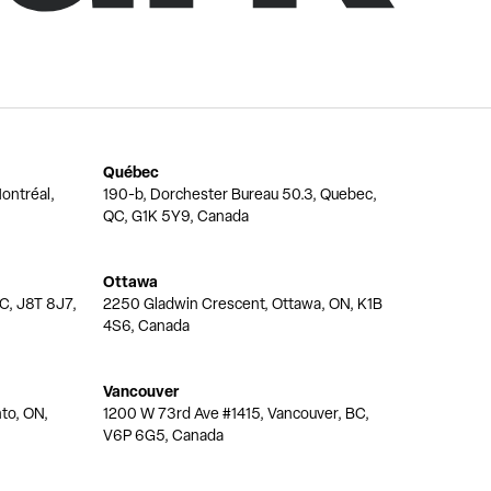
Québec
ontréal,
190-b, Dorchester Bureau 50.3, Quebec,
QC, G1K 5Y9, Canada
Ottawa
QC, J8T 8J7,
2250 Gladwin Crescent, Ottawa, ON, K1B
4S6, Canada
Vancouver
nto, ON,
1200 W 73rd Ave #1415, Vancouver, BC,
V6P 6G5, Canada