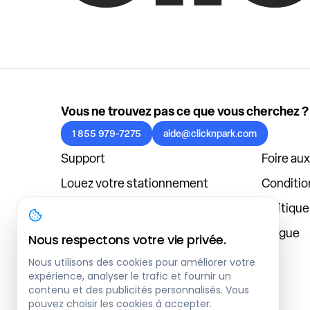
Vous ne trouvez pas ce que vous cherchez ?
1 855 979-7275
aide@clicknpark.com
Support
Foire au
Louez votre stationnement
Condition
Politique de confidentialité
Politiqu
À propos
Blogue
Nous respectons votre vie privée.
Connexion au tableau de bord
Nous utilisons des cookies pour améliorer votre
expérience, analyser le trafic et fournir un
contenu et des publicités personnalisés. Vous
pouvez choisir les cookies à accepter.