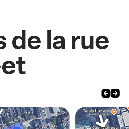
 de la rue
eet