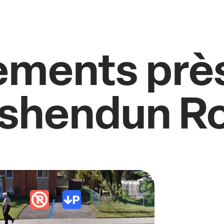
ments près
shendun R