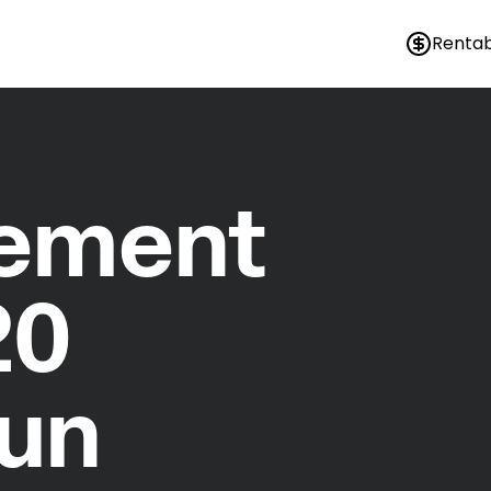
Rentab
nement
20
un