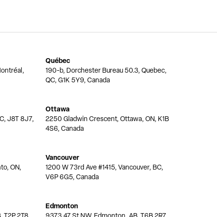
Québec
ontréal,
190-b, Dorchester Bureau 50.3, Quebec,
QC, G1K 5Y9, Canada
Ottawa
QC, J8T 8J7,
2250 Gladwin Crescent, Ottawa, ON, K1B
4S6, Canada
Vancouver
nto, ON,
1200 W 73rd Ave #1415, Vancouver, BC,
V6P 6G5, Canada
Edmonton
, T2P 2T8,
9373 47 St NW, Edmonton, AB, T6B 2R7,