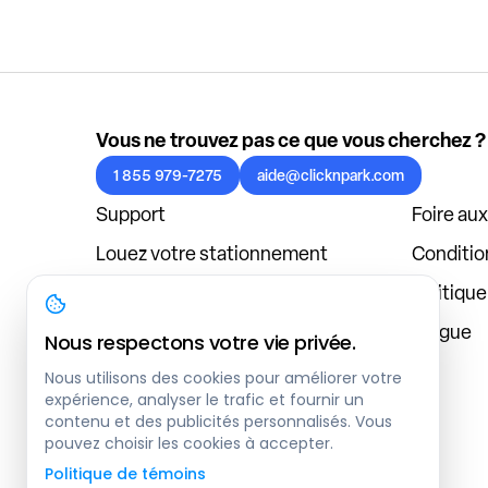
Vous ne trouvez pas ce que vous cherchez ?
1 855 979-7275
aide@clicknpark.com
Support
Foire au
Louez votre stationnement
Condition
Politique de confidentialité
Politiqu
À propos
Blogue
Nous respectons votre vie privée.
Connexion au tableau de bord
Nous utilisons des cookies pour améliorer votre
expérience, analyser le trafic et fournir un
contenu et des publicités personnalisés. Vous
pouvez choisir les cookies à accepter.
Politique de témoins