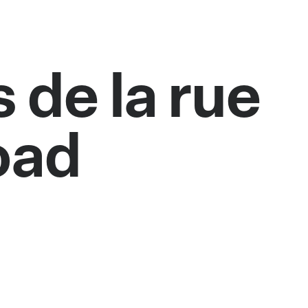
 de la rue
oad