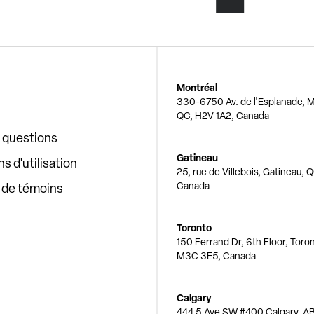
Montréal
330-6750 Av. de l'Esplanade, M
QC, H2V 1A2, Canada
x questions
Gatineau
s d'utilisation
25, rue de Villebois, Gatineau, 
Canada
e de témoins
Toronto
150 Ferrand Dr, 6th Floor, Toro
M3C 3E5, Canada
Calgary
444 5 Ave SW #400 Calgary, AB