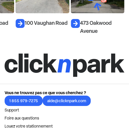
Road
100 Vaughan Road
473 Oakwood
Avenue
Vous ne trouvez pas ce que vous cherchez ?
1 855 979-7275
aide@clicknpark.com
Support
Foire aux questions
Louez votre stationnement