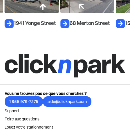
1941 Yonge Street
68 Merton Street
15
Vous ne trouvez pas ce que vous cherchez ?
1 855 979-7275
aide@clicknpark.com
Support
Foire aux questions
Louez votre stationnement