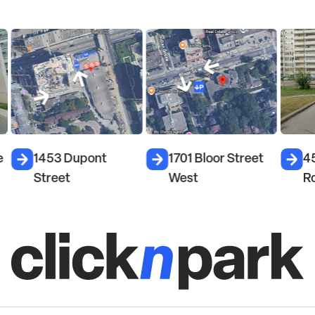
e
1453 Dupont
1701 Bloor Street
4
Street
West
R