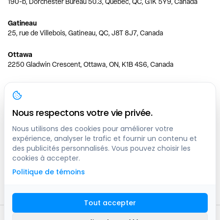
190-b, Dorchester Bureau 50.3, Quebec, QC, G1K 5Y9, Canada
Gatineau
25, rue de Villebois, Gatineau, QC, J8T 8J7, Canada
Ottawa
2250 Gladwin Crescent, Ottawa, ON, K1B 4S6, Canada
Toronto
150 Ferrand Dr, 6th Floor, Toronto, ON, M3C 3E5, Canada
Nous respectons votre vie privée.
Vancouver
1200 W 73rd Ave #1415, Vancouver, BC, V6P 6G5, Canada
Nous utilisons des cookies pour améliorer votre
expérience, analyser le trafic et fournir un contenu et
des publicités personnalisés. Vous pouvez choisir les
Calgary
cookies à accepter.
444 5 Ave SW #400 Calgary, AB, T2P 2T8, Canada
Politique de témoins
Edmonton
9373 47 St NW, Edmonton, AB, T6B 2R7, Canada
Tout accepter