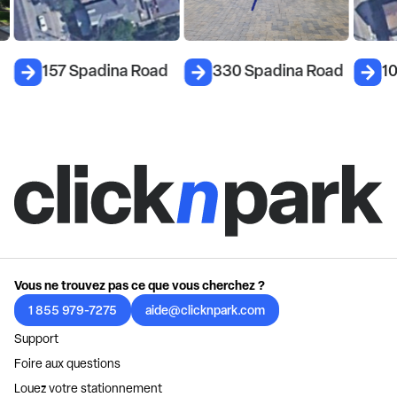
157 Spadina Road
330 Spadina Road
1
Vous ne trouvez pas ce que vous cherchez ?
1 855 979-7275
aide@clicknpark.com
Support
Foire aux questions
Louez votre stationnement