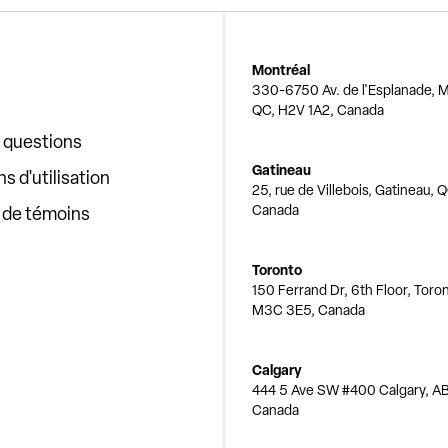
Montréal
330-6750 Av. de l'Esplanade, M
QC, H2V 1A2, Canada
x questions
Gatineau
s d'utilisation
25, rue de Villebois, Gatineau, 
Canada
e de témoins
Toronto
150 Ferrand Dr, 6th Floor, Toro
M3C 3E5, Canada
Calgary
444 5 Ave SW #400 Calgary, AB
Canada