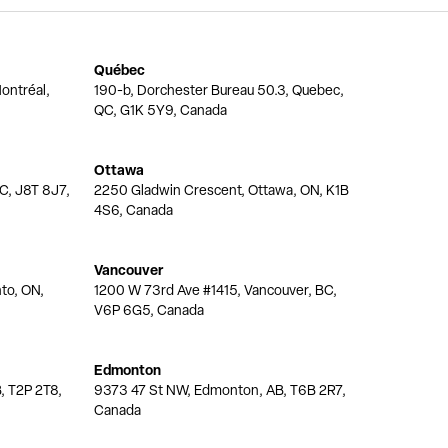
Québec
ontréal,
190-b, Dorchester Bureau 50.3, Quebec,
QC, G1K 5Y9, Canada
Ottawa
QC, J8T 8J7,
2250 Gladwin Crescent, Ottawa, ON, K1B
4S6, Canada
Vancouver
nto, ON,
1200 W 73rd Ave #1415, Vancouver, BC,
V6P 6G5, Canada
Edmonton
, T2P 2T8,
9373 47 St NW, Edmonton, AB, T6B 2R7,
Canada