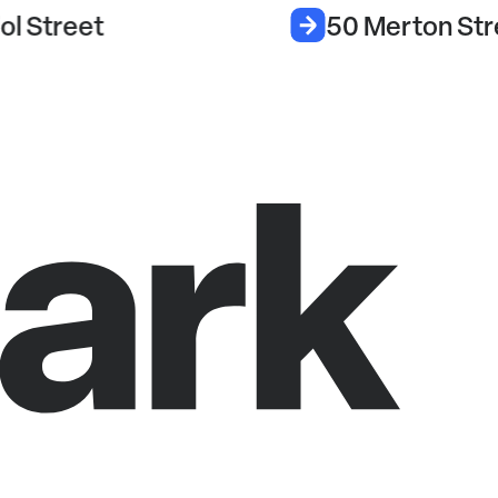
iol Street
50 Merton Str