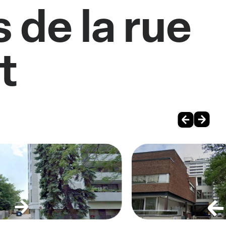
 de la rue
t