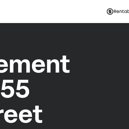
Rentab
nement
155
treet