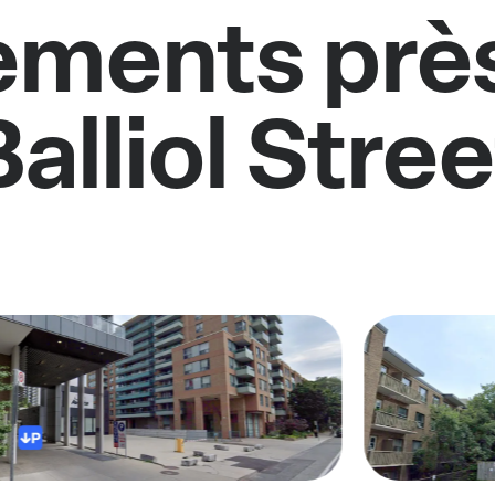
ments près
Balliol Stree