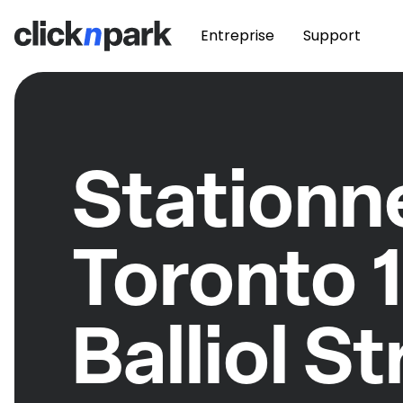
Entreprise
Support
Station
Toronto 
Balliol S