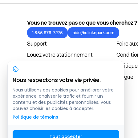
Vous ne trouvez pas ce que vous cherchez ?
1 855 979-7275
aide@clicknpark.com
Support
Foire au
Louez votre stationnement
Condition
Politique de confidentialité
Politiqu
À propos
Blogue
Nous respectons votre vie privée.
Connexion au tableau de bord
Nous utilisons des cookies pour améliorer votre
expérience, analyser le trafic et fournir un
contenu et des publicités personnalisés. Vous
pouvez choisir les cookies à accepter.
Politique de témoins
Tout accepter