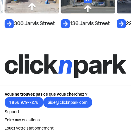
300 Jarvis Street
136 Jarvis Street
2
Vous ne trouvez pas ce que vous cherchez ?
1 855 979-7275
aide@clicknpark.com
Support
Foire aux questions
Louez votre stationnement