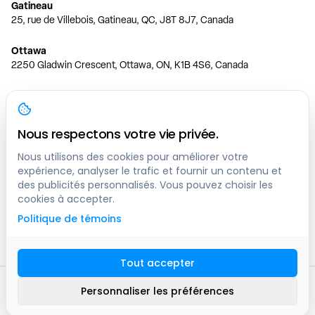
Gatineau
25, rue de Villebois, Gatineau, QC, J8T 8J7, Canada
Ottawa
2250 Gladwin Crescent, Ottawa, ON, K1B 4S6, Canada
Toronto
150 Ferrand Dr, 6th Floor, Toronto, ON, M3C 3E5, Canada
Nous respectons votre vie privée.
Vancouver
1200 W 73rd Ave #1415, Vancouver, BC, V6P 6G5, Canada
Nous utilisons des cookies pour améliorer votre
expérience, analyser le trafic et fournir un contenu et
des publicités personnalisés. Vous pouvez choisir les
Calgary
cookies à accepter.
444 5 Ave SW #400 Calgary, AB, T2P 2T8, Canada
Politique de témoins
Edmonton
9373 47 St NW, Edmonton, AB, T6B 2R7, Canada
Tout accepter
© clicknpark
2016 -
2026
Personnaliser les préférences
Plan du site
9413-8757 Quebec inc