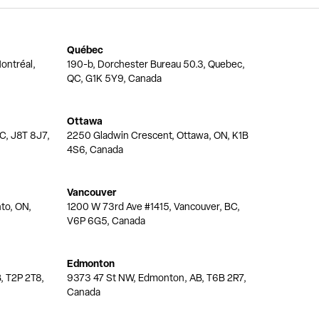
Québec
ontréal,
190-b, Dorchester Bureau 50.3, Quebec,
QC, G1K 5Y9, Canada
Ottawa
QC, J8T 8J7,
2250 Gladwin Crescent, Ottawa, ON, K1B
4S6, Canada
Vancouver
nto, ON,
1200 W 73rd Ave #1415, Vancouver, BC,
V6P 6G5, Canada
Edmonton
, T2P 2T8,
9373 47 St NW, Edmonton, AB, T6B 2R7,
Canada