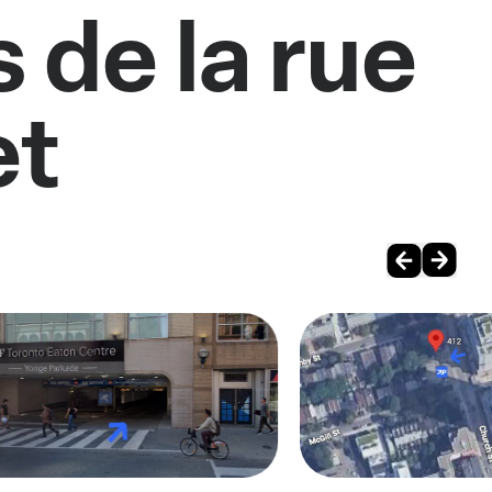
 de la rue
et