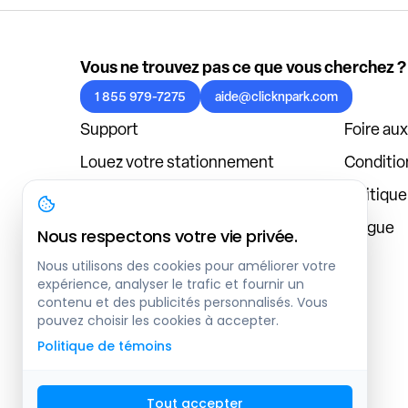
Vous ne trouvez pas ce que vous cherchez ?
1 855 979-7275
aide@clicknpark.com
Support
Foire au
Louez votre stationnement
Condition
Politique de confidentialité
Politiqu
À propos
Blogue
Nous respectons votre vie privée.
Connexion au tableau de bord
Nous utilisons des cookies pour améliorer votre
expérience, analyser le trafic et fournir un
contenu et des publicités personnalisés. Vous
pouvez choisir les cookies à accepter.
Politique de témoins
Tout accepter