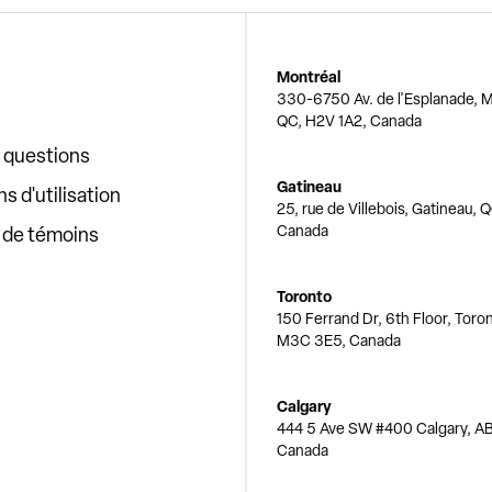
Montréal
330-6750 Av. de l'Esplanade, M
QC, H2V 1A2, Canada
x questions
Gatineau
s d'utilisation
25, rue de Villebois, Gatineau, 
Canada
e de témoins
Toronto
150 Ferrand Dr, 6th Floor, Toro
M3C 3E5, Canada
Calgary
444 5 Ave SW #400 Calgary, AB
Canada