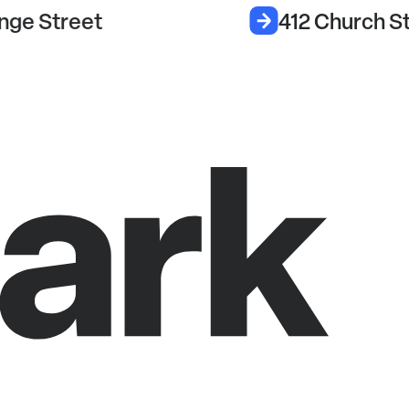
ge Street
412 Church St