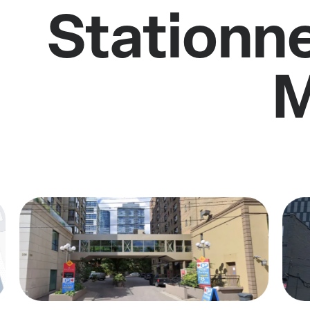
Stationne
M