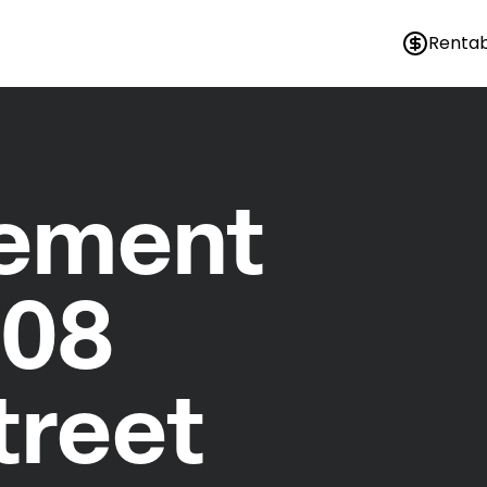
Rentab
nement
108
treet