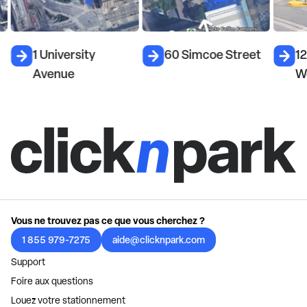
1 University
60 Simcoe Street
12
Avenue
W
Vous ne trouvez pas ce que vous cherchez ?
1 855 979-7275
aide@clicknpark.com
Support
Foire aux questions
Louez votre stationnement