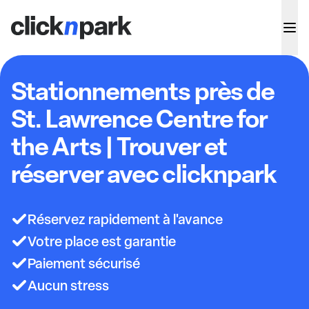
Stationnements près de
St. Lawrence Centre for
the Arts | Trouver et
réserver avec clicknpark
Réservez rapidement à l'avance
Votre place est garantie
Paiement sécurisé
Aucun stress