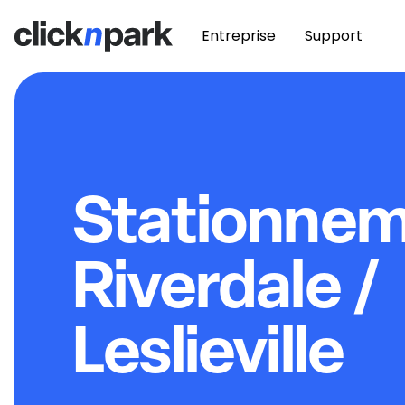
Entreprise
Support
Stationne
Riverdale /
Leslieville