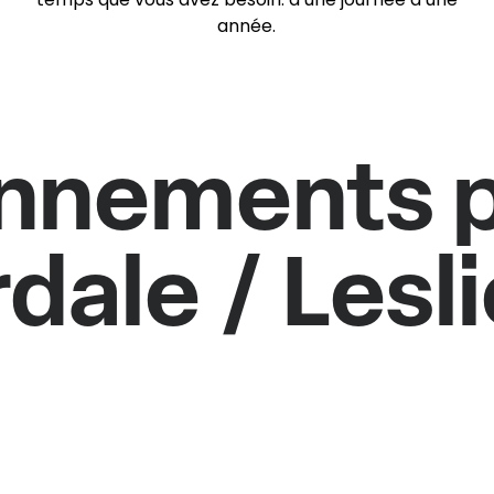
année.
onnements p
dale / Lesli