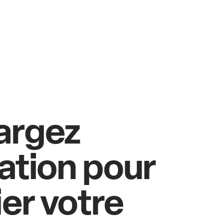
argez
cation pour
ier votre