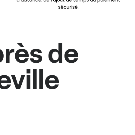
sécurisé.
rès de
eville