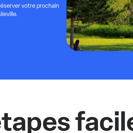
 réserver votre prochain
ieville.
tapes facil