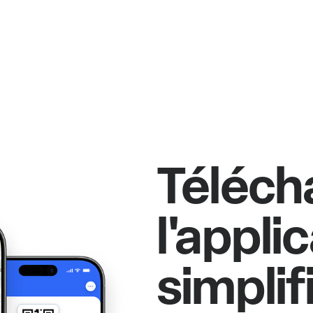
Téléch
l'appli
simplif