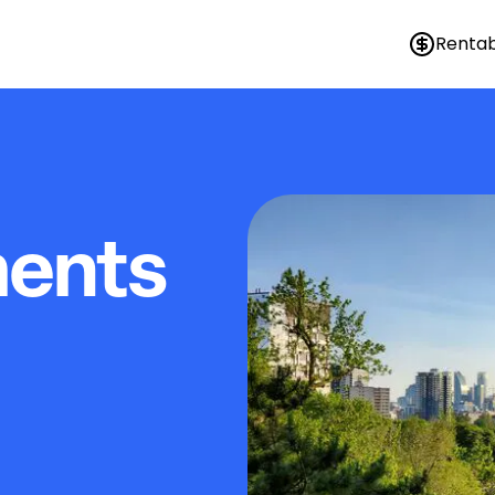
Rentab
ments