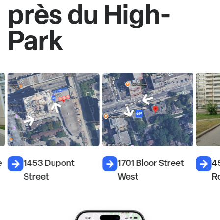
près du High-
Park
e
1453 Dupont
1701 Bloor Street
4
Street
West
R