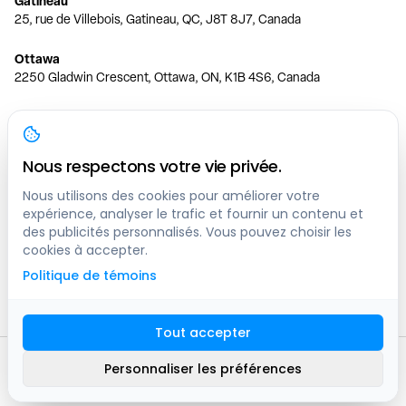
Gatineau
25, rue de Villebois, Gatineau, QC, J8T 8J7, Canada
Ottawa
2250 Gladwin Crescent, Ottawa, ON, K1B 4S6, Canada
Toronto
150 Ferrand Dr, 6th Floor, Toronto, ON, M3C 3E5, Canada
Nous respectons votre vie privée.
Vancouver
1200 W 73rd Ave #1415, Vancouver, BC, V6P 6G5, Canada
Nous utilisons des cookies pour améliorer votre
expérience, analyser le trafic et fournir un contenu et
des publicités personnalisés. Vous pouvez choisir les
Calgary
cookies à accepter.
444 5 Ave SW #400 Calgary, AB, T2P 2T8, Canada
Politique de témoins
Edmonton
9373 47 St NW, Edmonton, AB, T6B 2R7, Canada
Tout accepter
© clicknpark
2016 -
2026
Personnaliser les préférences
Plan du site
9413-8757 Quebec inc