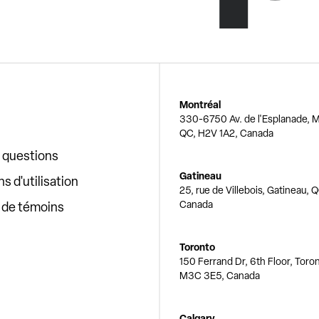
Montréal
330-6750 Av. de l'Esplanade, M
QC, H2V 1A2, Canada
x questions
Gatineau
s d'utilisation
25, rue de Villebois, Gatineau, 
Canada
e de témoins
Toronto
150 Ferrand Dr, 6th Floor, Toro
M3C 3E5, Canada
Calgary