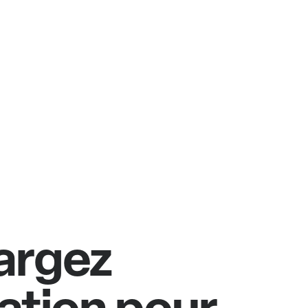
argez
cation pour