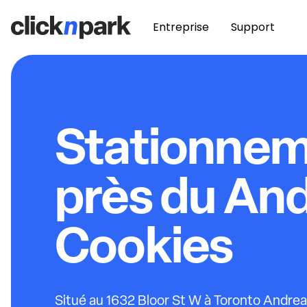
Entreprise
Support
Stationne
près du And
Cookies
Situé au 1632 Bloor St W à Toronto Andrea'