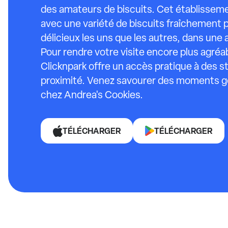
des amateurs de biscuits. Cet établisseme
avec une variété de biscuits fraîchement 
délicieux les uns que les autres, dans une
Pour rendre votre visite encore plus agré
Clicknpark offre un accès pratique à des 
proximité. Venez savourer des moments g
chez Andrea's Cookies.
TÉLÉCHARGER
TÉLÉCHARGER