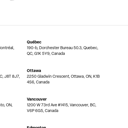
Québec
ontréal,
190-b, Dorchester Bureau 50.3, Quebec,
QC, G1K 5Y9, Canada
Ottawa
QC, J8T 8J7,
2250 Gladwin Crescent, Ottawa, ON, K1B
4S6, Canada
Vancouver
nto, ON,
1200 W 73rd Ave #1415, Vancouver, BC,
V6P 6G5, Canada
Edmonton