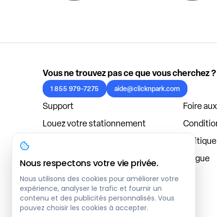
Vous ne trouvez pas ce que vous cherchez ?
1 855 979-7275
aide@clicknpark.com
Support
Foire au
Louez votre stationnement
Condition
Politique de confidentialité
Politiqu
À propos
Blogue
Nous respectons votre vie privée.
Connexion au tableau de bord
Nous utilisons des cookies pour améliorer votre
expérience, analyser le trafic et fournir un
contenu et des publicités personnalisés. Vous
pouvez choisir les cookies à accepter.