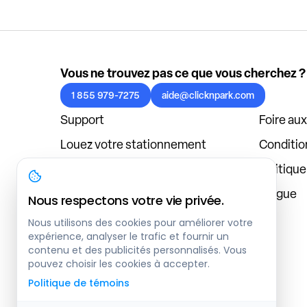
Vous ne trouvez pas ce que vous cherchez ?
1 855 979-7275
aide@clicknpark.com
Support
Foire au
Louez votre stationnement
Condition
Politique de confidentialité
Politiqu
À propos
Blogue
Nous respectons votre vie privée.
Connexion au tableau de bord
Nous utilisons des cookies pour améliorer votre
expérience, analyser le trafic et fournir un
contenu et des publicités personnalisés. Vous
pouvez choisir les cookies à accepter.
Politique de témoins