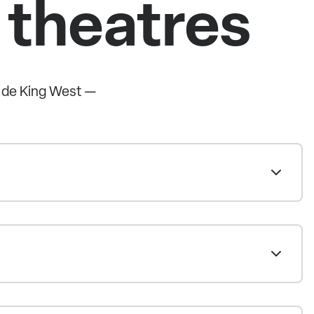
 theatres
s de King West —