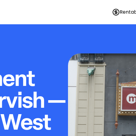
Rentab
ment
rvish —
t West