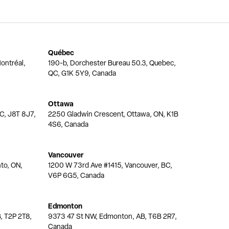
Québec
ontréal,
190-b, Dorchester Bureau 50.3, Quebec,
QC, G1K 5Y9, Canada
Ottawa
QC, J8T 8J7,
2250 Gladwin Crescent, Ottawa, ON, K1B
4S6, Canada
Vancouver
nto, ON,
1200 W 73rd Ave #1415, Vancouver, BC,
V6P 6G5, Canada
Edmonton
, T2P 2T8,
9373 47 St NW, Edmonton, AB, T6B 2R7,
Canada