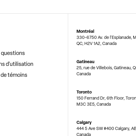
Montréal
330-6750 Av. de l'Esplanade, M
QC, H2V 1A2, Canada
x questions
Gatineau
s d'utilisation
25, rue de Villebois, Gatineau, 
Canada
e de témoins
Toronto
150 Ferrand Dr, 6th Floor, Toro
M3C 3E5, Canada
Calgary
444 5 Ave SW #400 Calgary, AB
Canada