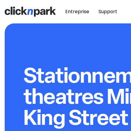
Entreprise
Support
Stationne
theatres Mi
King Stree