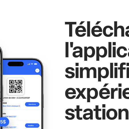
Téléch
l'appli
simplif
expéri
statio