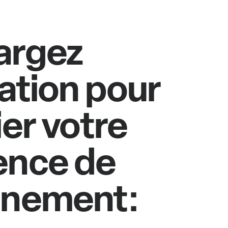
argez
cation pour
ier votre
ence de
nnement: