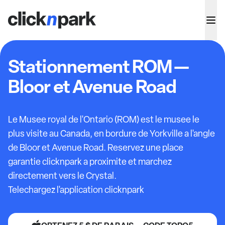
Stationnement ROM —
Bloor et Avenue Road
Le Musee royal de l'Ontario (ROM) est le musee le
plus visite au Canada, en bordure de Yorkville a l'angle
de Bloor et Avenue Road. Reservez une place
garantie clicknpark a proximite et marchez
directement vers le Crystal.
Telechargez l'application clicknpark