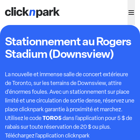
Stationnement au Rogers
Stadium (Downsview)
La nouvelle et immense salle de concert extérieure
de Toronto, sur les terrains de Downsview, attire
d'énormes foules. Avec un stationnement sur place
limité et une circulation de sortie dense, réservez une
place clicknpark garantie à proximité et marchez.
TORO5
Utilisez le code
dans l'application pour 5 $ de
rabais sur toute réservation de 20 $ ou plus.
Téléchargez l'application clicknpark