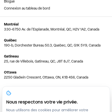
Blogue
Connexion au tableau de bord
Montréal
330-6750 Av. de l'Esplanade, Montréal, QC, H2V 1A2, Canada
Québec
190-b, Dorchester Bureau 50.3, Quebec, QC, G1K 5Y9, Canada
Gatineau
25, rue de Villebois, Gatineau, QC, J8T 8J7, Canada
Ottawa
2250 Gladwin Crescent, Ottawa, ON, K1B 4S6, Canada
Toronto
150 Ferrand Dr, 6th Floor, Toronto, ON, M3C 3E5, Canada
Nous respectons votre vie privée.
Vancouver
1200 W 73rd Ave #1415, Vancouver, BC, V6P 6G5, Canada
Nous utilisons des cookies pour améliorer votre