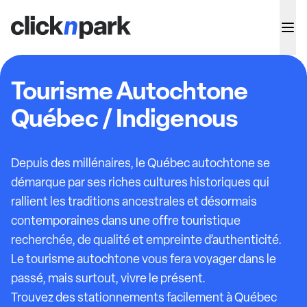
Tourisme Autochtone
Québec / Indigenous
Depuis des millénaires, le Québec autochtone se
démarque par ses riches cultures historiques qui
rallient les traditions ancestrales et désormais
contemporaines dans une offre touristique
recherchée, de qualité et empreinte d’authenticité.
Le tourisme autochtone vous fera voyager dans le
passé, mais surtout, vivre le présent.
Trouvez des stationnements facilement à Québec