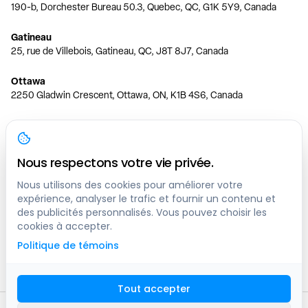
190-b, Dorchester Bureau 50.3, Quebec, QC, G1K 5Y9, Canada
Gatineau
25, rue de Villebois, Gatineau, QC, J8T 8J7, Canada
Ottawa
2250 Gladwin Crescent, Ottawa, ON, K1B 4S6, Canada
Toronto
150 Ferrand Dr, 6th Floor, Toronto, ON, M3C 3E5, Canada
Nous respectons votre vie privée.
Vancouver
1200 W 73rd Ave #1415, Vancouver, BC, V6P 6G5, Canada
Nous utilisons des cookies pour améliorer votre
expérience, analyser le trafic et fournir un contenu et
des publicités personnalisés. Vous pouvez choisir les
Calgary
cookies à accepter.
444 5 Ave SW #400 Calgary, AB, T2P 2T8, Canada
Politique de témoins
Edmonton
9373 47 St NW, Edmonton, AB, T6B 2R7, Canada
Tout accepter