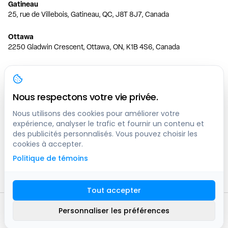
Gatineau
25, rue de Villebois, Gatineau, QC, J8T 8J7, Canada
Ottawa
2250 Gladwin Crescent, Ottawa, ON, K1B 4S6, Canada
Toronto
150 Ferrand Dr, 6th Floor, Toronto, ON, M3C 3E5, Canada
Nous respectons votre vie privée.
Vancouver
1200 W 73rd Ave #1415, Vancouver, BC, V6P 6G5, Canada
Nous utilisons des cookies pour améliorer votre
expérience, analyser le trafic et fournir un contenu et
des publicités personnalisés. Vous pouvez choisir les
Calgary
cookies à accepter.
444 5 Ave SW #400 Calgary, AB, T2P 2T8, Canada
Politique de témoins
Edmonton
9373 47 St NW, Edmonton, AB, T6B 2R7, Canada
Tout accepter
© clicknpark
2016 -
2026
Personnaliser les préférences
Plan du site
9413-8757 Quebec inc