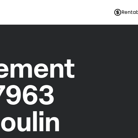
Rentab
nement
7963
oulin