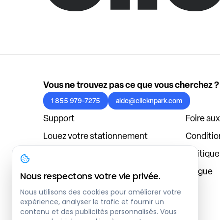
Vous ne trouvez pas ce que vous cherchez ?
1 855 979-7275
aide@clicknpark.com
Support
Foire au
Louez votre stationnement
Condition
Politique de confidentialité
Politiqu
À propos
Blogue
Nous respectons votre vie privée.
Connexion au tableau de bord
Nous utilisons des cookies pour améliorer votre
expérience, analyser le trafic et fournir un
contenu et des publicités personnalisés. Vous