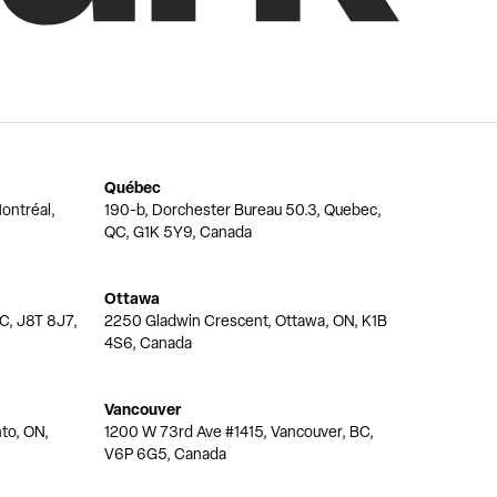
Québec
ontréal,
190-b, Dorchester Bureau 50.3, Quebec,
QC, G1K 5Y9, Canada
Ottawa
QC, J8T 8J7,
2250 Gladwin Crescent, Ottawa, ON, K1B
4S6, Canada
Vancouver
nto, ON,
1200 W 73rd Ave #1415, Vancouver, BC,
V6P 6G5, Canada