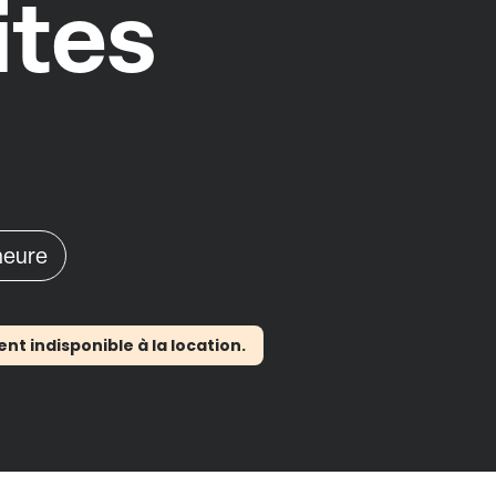
ites
'heure
 indisponible à la location.