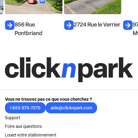
856 Rue
2724 Rue le Verrier
9
Pontbriand
M
Vous ne trouvez pas ce que vous cherchez ?
1 855 979-7275
aide@clicknpark.com
Support
Foire aux questions
Louez votre stationnement