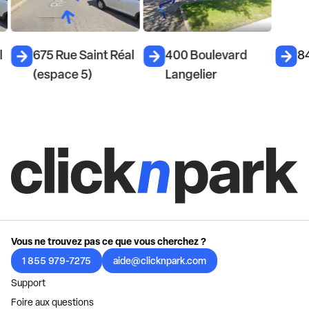
l
675 Rue Saint Réal
400 Boulevard
84
(espace 5)
Langelier
Vous ne trouvez pas ce que vous cherchez ?
1 855 979-7275
aide@clicknpark.com
Support
Foire aux questions