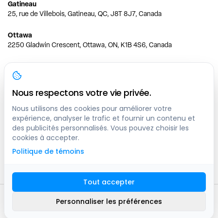
Gatineau
25, rue de Villebois, Gatineau, QC, J8T 8J7, Canada
Ottawa
2250 Gladwin Crescent, Ottawa, ON, K1B 4S6, Canada
Toronto
150 Ferrand Dr, 6th Floor, Toronto, ON, M3C 3E5, Canada
Nous respectons votre vie privée.
Vancouver
1200 W 73rd Ave #1415, Vancouver, BC, V6P 6G5, Canada
Nous utilisons des cookies pour améliorer votre
expérience, analyser le trafic et fournir un contenu et
des publicités personnalisés. Vous pouvez choisir les
Calgary
cookies à accepter.
444 5 Ave SW #400 Calgary, AB, T2P 2T8, Canada
Politique de témoins
Edmonton
9373 47 St NW, Edmonton, AB, T6B 2R7, Canada
Tout accepter
© clicknpark
2016 -
2026
Personnaliser les préférences
Plan du site
9413-8757 Quebec inc