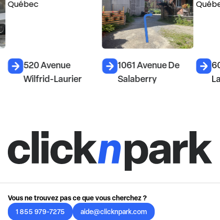
520 Avenue
1061 Avenue De
60
Wilfrid-Laurier
Salaberry
La
Vous ne trouvez pas ce que vous cherchez ?
1 855 979-7275
aide@clicknpark.com