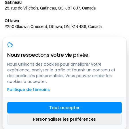
Gatineau
25, rue de Villebois, Gatineau, QC, J8T 8J7, Canada
Ottawa
2250 Gladwin Crescent, Ottawa, ON, K1B 4S6, Canada
Toronto
150 Ferrand Dr, 6th Floor, Toronto, ON, M3C 3E5, Canada
Nous respectons votre vie privée.
Vancouver
1200 W 73rd Ave #1415, Vancouver, BC, V6P 6G5, Canada
Nous utilisons des cookies pour améliorer votre
expérience, analyser le trafic et fournir un contenu et
des publicités personnalisés. Vous pouvez choisir les
Calgary
cookies à accepter.
444 5 Ave SW #400 Calgary, AB, T2P 2T8, Canada
Politique de témoins
Edmonton
9373 47 St NW, Edmonton, AB, T6B 2R7, Canada
Tout accepter
© clicknpark
2016 -
2026
Personnaliser les préférences
Plan du site
9413-8757 Quebec inc