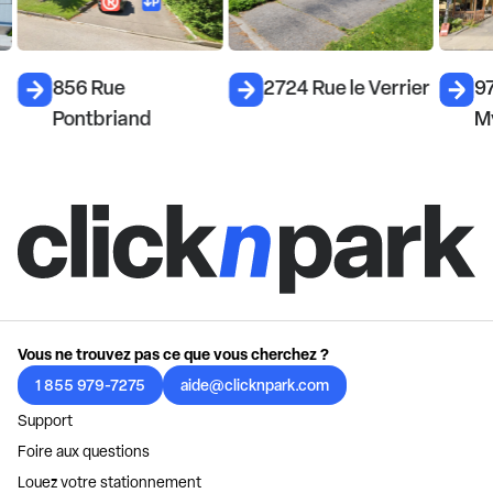
856 Rue
2724 Rue le Verrier
9
Pontbriand
M
Vous ne trouvez pas ce que vous cherchez ?
1 855 979-7275
aide@clicknpark.com
Support
Foire aux questions
Louez votre stationnement