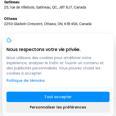
Gatineau
25, rue de Villebois, Gatineau, QC, J8T 8J7, Canada
Ottawa
2250 Gladwin Crescent, Ottawa, ON, K1B 4S6, Canada
Toronto
150 Ferrand Dr, 6th Floor, Toronto, ON, M3C 3E5, Canada
Nous respectons votre vie privée.
Vancouver
1200 W 73rd Ave #1415, Vancouver, BC, V6P 6G5, Canada
Nous utilisons des cookies pour améliorer votre
expérience, analyser le trafic et fournir un contenu et
des publicités personnalisés. Vous pouvez choisir les
Calgary
cookies à accepter.
444 5 Ave SW #400 Calgary, AB, T2P 2T8, Canada
Politique de témoins
Edmonton
9373 47 St NW, Edmonton, AB, T6B 2R7, Canada
Tout accepter
© clicknpark
2016 -
2026
Personnaliser les préférences
Plan du site
9413-8757 Quebec inc