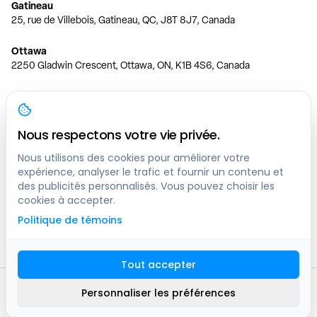
Gatineau
25, rue de Villebois, Gatineau, QC, J8T 8J7, Canada
Ottawa
2250 Gladwin Crescent, Ottawa, ON, K1B 4S6, Canada
Toronto
150 Ferrand Dr, 6th Floor, Toronto, ON, M3C 3E5, Canada
Nous respectons votre vie privée.
Vancouver
1200 W 73rd Ave #1415, Vancouver, BC, V6P 6G5, Canada
Nous utilisons des cookies pour améliorer votre
expérience, analyser le trafic et fournir un contenu et
des publicités personnalisés. Vous pouvez choisir les
Calgary
cookies à accepter.
444 5 Ave SW #400 Calgary, AB, T2P 2T8, Canada
Politique de témoins
Edmonton
9373 47 St NW, Edmonton, AB, T6B 2R7, Canada
Tout accepter
© clicknpark
2016 -
2026
Personnaliser les préférences
Plan du site
9413-8757 Quebec inc