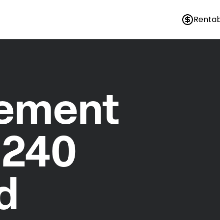
Rentab
nement
1240
d