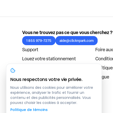
Vous ne trouvez pas ce que vous cherchez ?
1 855 979-7275
aide@clicknpark.com
Support
Foire au
Louez votre stationnement
Condition
Politique de confidentialité
Politiqu
À propos
Blogue
Nous respectons votre vie privée.
Connexion au tableau de bord
Nous utilisons des cookies pour améliorer votre
expérience, analyser le trafic et fournir un
contenu et des publicités personnalisés. Vous
pouvez choisir les cookies à accepter.
Politique de témoins