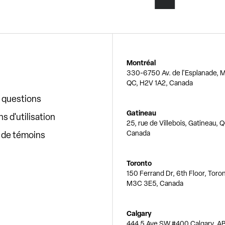
Montréal
330-6750 Av. de l'Esplanade, M
QC, H2V 1A2, Canada
x questions
Gatineau
s d'utilisation
25, rue de Villebois, Gatineau, 
Canada
e de témoins
Toronto
150 Ferrand Dr, 6th Floor, Toro
M3C 3E5, Canada
Calgary
444 5 Ave SW #400 Calgary, AB