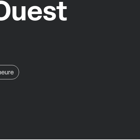
Ouest
'heure