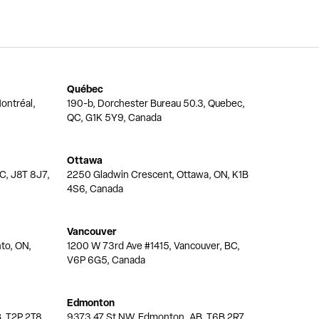
Québec
ontréal,
190-b, Dorchester Bureau 50.3, Quebec,
QC, G1K 5Y9, Canada
Ottawa
QC, J8T 8J7,
2250 Gladwin Crescent, Ottawa, ON, K1B
4S6, Canada
Vancouver
nto, ON,
1200 W 73rd Ave #1415, Vancouver, BC,
V6P 6G5, Canada
Edmonton
, T2P 2T8,
9373 47 St NW, Edmonton, AB, T6B 2R7,