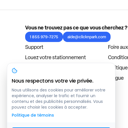
Vous ne trouvez pas ce que vous cherchez ?
1 855 979-7275
aide@clicknpark.com
Support
Foire au
Louez votre stationnement
Condition
Politique de confidentialité
Politiqu
À propos
Blogue
Nous respectons votre vie privée.
Connexion au tableau de bord
Nous utilisons des cookies pour améliorer votre
expérience, analyser le trafic et fournir un
contenu et des publicités personnalisés. Vous
pouvez choisir les cookies à accepter.
Politique de témoins