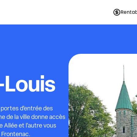
Rentab
-Louis
 portes d’entrée des
e de la ville donne accès
 Allée et l’autre vous
u Frontenac.