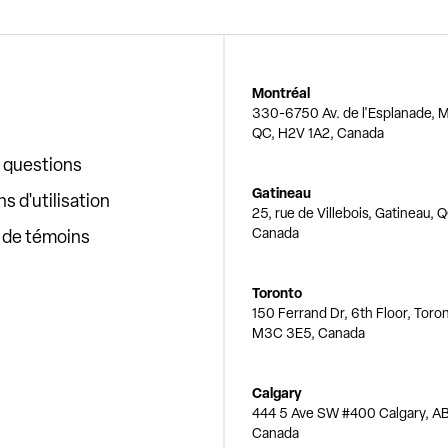
Montréal
330-6750 Av. de l'Esplanade, M
QC, H2V 1A2, Canada
x questions
Gatineau
s d'utilisation
25, rue de Villebois, Gatineau, 
Canada
e de témoins
Toronto
150 Ferrand Dr, 6th Floor, Toro
M3C 3E5, Canada
Calgary
444 5 Ave SW #400 Calgary, AB
Canada