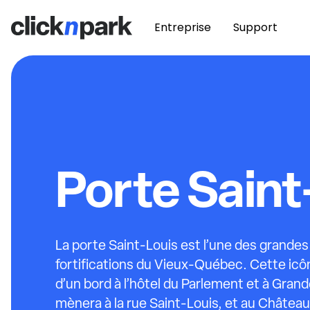
Entreprise
Support
Porte Saint
La porte Saint-Louis est l’une des grandes
fortifications du Vieux-Québec. Cette icôn
d’un bord à l’hôtel du Parlement et à Grande
mènera à la rue Saint-Louis, et au Châtea