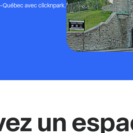
x-Québec avec clicknpark.
vez un espa