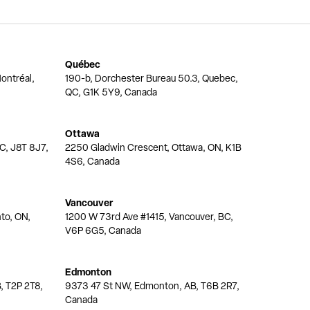
Québec
ontréal,
190-b, Dorchester Bureau 50.3, Quebec,
QC, G1K 5Y9, Canada
Ottawa
QC, J8T 8J7,
2250 Gladwin Crescent, Ottawa, ON, K1B
4S6, Canada
Vancouver
nto, ON,
1200 W 73rd Ave #1415, Vancouver, BC,
V6P 6G5, Canada
Edmonton
, T2P 2T8,
9373 47 St NW, Edmonton, AB, T6B 2R7,
Canada