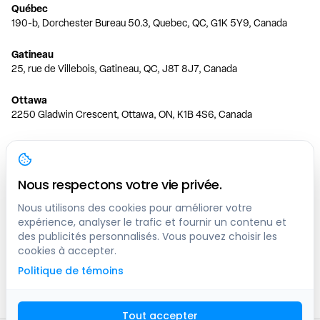
Québec
190-b, Dorchester Bureau 50.3, Quebec, QC, G1K 5Y9, Canada
Gatineau
25, rue de Villebois, Gatineau, QC, J8T 8J7, Canada
Ottawa
2250 Gladwin Crescent, Ottawa, ON, K1B 4S6, Canada
Toronto
150 Ferrand Dr, 6th Floor, Toronto, ON, M3C 3E5, Canada
Nous respectons votre vie privée.
Vancouver
1200 W 73rd Ave #1415, Vancouver, BC, V6P 6G5, Canada
Nous utilisons des cookies pour améliorer votre
expérience, analyser le trafic et fournir un contenu et
des publicités personnalisés. Vous pouvez choisir les
Calgary
cookies à accepter.
444 5 Ave SW #400 Calgary, AB, T2P 2T8, Canada
Politique de témoins
Edmonton
9373 47 St NW, Edmonton, AB, T6B 2R7, Canada
Tout accepter