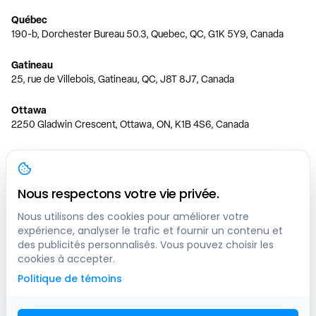
Québec
190-b, Dorchester Bureau 50.3, Quebec, QC, G1K 5Y9, Canada
Gatineau
25, rue de Villebois, Gatineau, QC, J8T 8J7, Canada
Ottawa
2250 Gladwin Crescent, Ottawa, ON, K1B 4S6, Canada
Toronto
150 Ferrand Dr, 6th Floor, Toronto, ON, M3C 3E5, Canada
Nous respectons votre vie privée.
Vancouver
1200 W 73rd Ave #1415, Vancouver, BC, V6P 6G5, Canada
Nous utilisons des cookies pour améliorer votre
expérience, analyser le trafic et fournir un contenu et
des publicités personnalisés. Vous pouvez choisir les
Calgary
cookies à accepter.
444 5 Ave SW #400 Calgary, AB, T2P 2T8, Canada
Politique de témoins
Edmonton
9373 47 St NW, Edmonton, AB, T6B 2R7, Canada