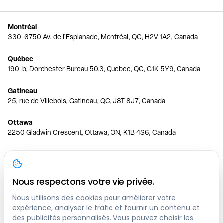
Montréal
330-6750 Av. de l'Esplanade, Montréal, QC, H2V 1A2, Canada
Québec
190-b, Dorchester Bureau 50.3, Quebec, QC, G1K 5Y9, Canada
Gatineau
25, rue de Villebois, Gatineau, QC, J8T 8J7, Canada
Ottawa
2250 Gladwin Crescent, Ottawa, ON, K1B 4S6, Canada
Toronto
150 Ferrand Dr, 6th Floor, Toronto, ON, M3C 3E5, Canada
Nous respectons votre vie privée.
Vancouver
1200 W 73rd Ave #1415, Vancouver, BC, V6P 6G5, Canada
Nous utilisons des cookies pour améliorer votre
expérience, analyser le trafic et fournir un contenu et
des publicités personnalisés. Vous pouvez choisir les
Calgary