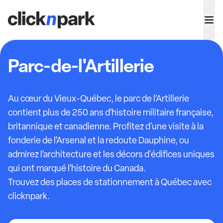
Parc-de-l'Artillerie
Au cœur du Vieux-Québec, le parc de l’Artillerie
contient plus de 250 ans d’histoire militaire française,
britannique et canadienne. Profitez d'une visite à la
fonderie de l’Arsenal et la redoute Dauphine, ou
admirez l’architecture et les décors d'édifices uniques
qui ont marqué l’histoire du Canada.
Trouvez des places de stationnement à Québec avec
clicknpark.