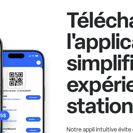
Téléch
l'appli
simplif
expéri
statio
Notre appli intuitive évit