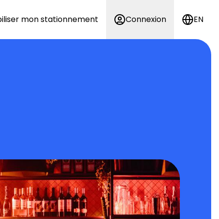
iliser mon stationnement
Connexion
EN