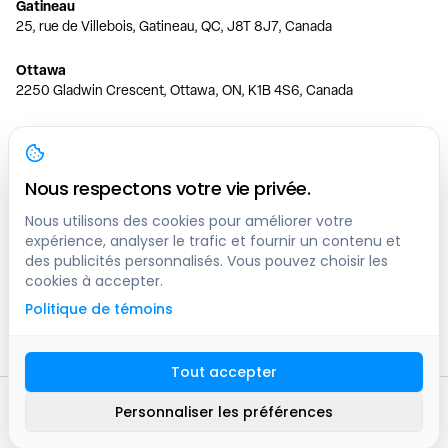
Gatineau
25, rue de Villebois, Gatineau, QC, J8T 8J7, Canada
Ottawa
2250 Gladwin Crescent, Ottawa, ON, K1B 4S6, Canada
Toronto
150 Ferrand Dr, 6th Floor, Toronto, ON, M3C 3E5, Canada
Nous respectons votre vie privée.
Vancouver
1200 W 73rd Ave #1415, Vancouver, BC, V6P 6G5, Canada
Nous utilisons des cookies pour améliorer votre
expérience, analyser le trafic et fournir un contenu et
des publicités personnalisés. Vous pouvez choisir les
Calgary
cookies à accepter.
444 5 Ave SW #400 Calgary, AB, T2P 2T8, Canada
Politique de témoins
Edmonton
9373 47 St NW, Edmonton, AB, T6B 2R7, Canada
Tout accepter
© clicknpark
2016 -
2026
Personnaliser les préférences
Plan du site
9413-8757 Quebec inc