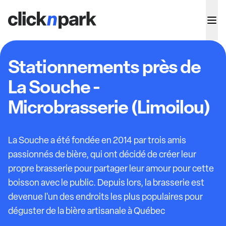
Stationnements près de
La Souche -
Microbrasserie (Limoilou)
La Souche a été fondée en 2014 par trois amis
passionnés de bière, qui ont décidé de créer leur
propre brasserie pour partager leur amour pour cette
boisson avec le public. Depuis lors, la brasserie est
devenue l'un des endroits les plus populaires pour
déguster de la bière artisanale à Québec