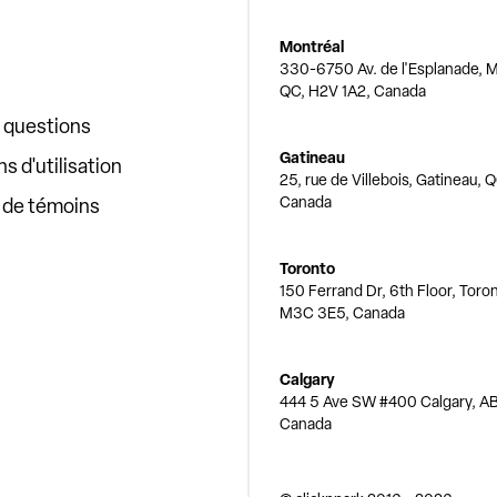
Montréal
330-6750 Av. de l'Esplanade, M
QC, H2V 1A2, Canada
x questions
Gatineau
s d'utilisation
25, rue de Villebois, Gatineau, 
Canada
e de témoins
Toronto
150 Ferrand Dr, 6th Floor, Toro
M3C 3E5, Canada
Calgary
444 5 Ave SW #400 Calgary, AB
Canada