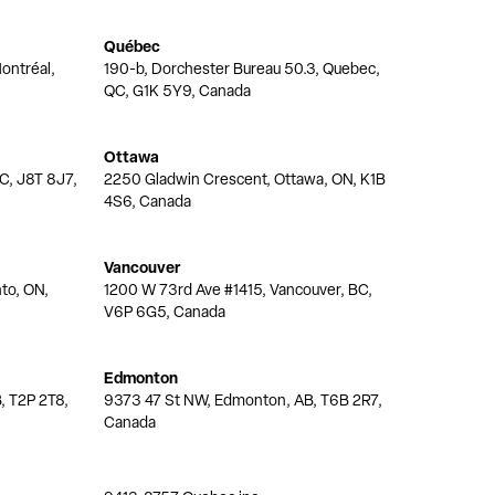
Québec
ontréal,
190-b, Dorchester Bureau 50.3, Quebec,
QC, G1K 5Y9, Canada
Ottawa
QC, J8T 8J7,
2250 Gladwin Crescent, Ottawa, ON, K1B
4S6, Canada
Vancouver
nto, ON,
1200 W 73rd Ave #1415, Vancouver, BC,
V6P 6G5, Canada
Edmonton
, T2P 2T8,
9373 47 St NW, Edmonton, AB, T6B 2R7,
Canada