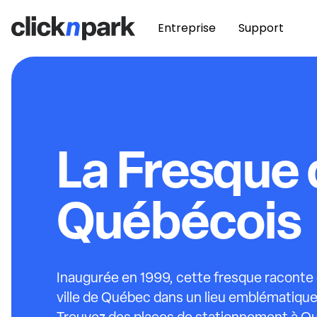
Entreprise
Support
La Fresque
Québécois
Inaugurée en 1999, cette fresque raconte et
ville de Québec dans un lieu emblématique