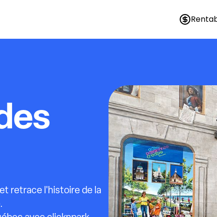
Rentab
 des
 retrace l'histoire de la
.