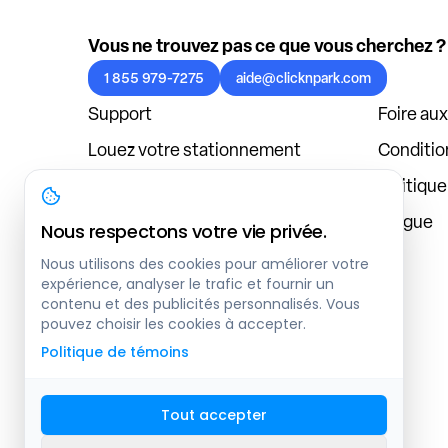
Vous ne trouvez pas ce que vous cherchez ?
1 855 979-7275
aide@clicknpark.com
Support
Foire au
Louez votre stationnement
Condition
Politique de confidentialité
Politiqu
À propos
Blogue
Nous respectons votre vie privée.
Connexion au tableau de bord
Nous utilisons des cookies pour améliorer votre
expérience, analyser le trafic et fournir un
contenu et des publicités personnalisés. Vous
pouvez choisir les cookies à accepter.
Politique de témoins
Tout accepter