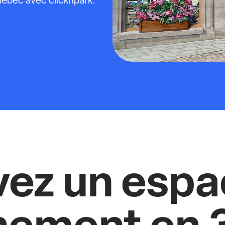
ébec avec clicknpark.
vez un espa
nement en 