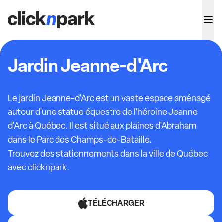
Jardin Jeanne-d'Arc
Le jardin Jeanne-d'Arc est un vaste espace aménagé
autour d'une statue équestre de l'héroine Jeanne
d'Arc à Québec. Il est situé aux plaines d'Abraham
dans le Parc des Champs-de-Bataille.
Trouvez des stationnements dans la ville de Québec
avec clicknpark.
TÉLÉCHARGER