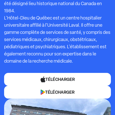
été désigné lieu historique national du Canada en
1984.
L'Hôtel-Dieu de Québec est un centre hospitalier
universitaire affilié à l'Université Laval. Il offre une
gamme complète de services de santé, y compris des
services médicaux, chirurgicaux, obstétricaux,
pédiatriques et psychiatriques. L'établissement est
également reconnu pour son expertise dans le
domaine de la recherche médicale.
TÉLÉCHARGER
TÉLÉCHARGER