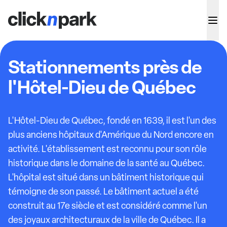
Stationnements près de
l'Hôtel-Dieu de Québec
L'Hôtel-Dieu de Québec, fondé en 1639, il est l'un des
plus anciens hôpitaux d'Amérique du Nord encore en
activité. L'établissement est reconnu pour son rôle
historique dans le domaine de la santé au Québec.
L'hôpital est situé dans un bâtiment historique qui
témoigne de son passé. Le bâtiment actuel a été
construit au 17e siècle et est considéré comme l'un
des joyaux architecturaux de la ville de Québec. Il a