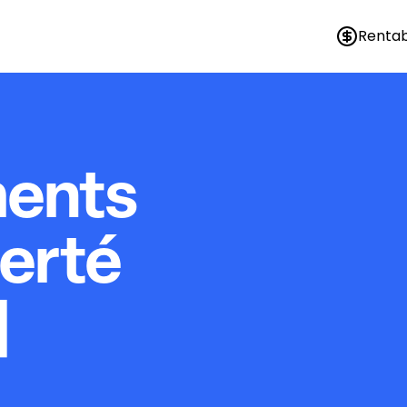
Rentab
ments
ierté
|