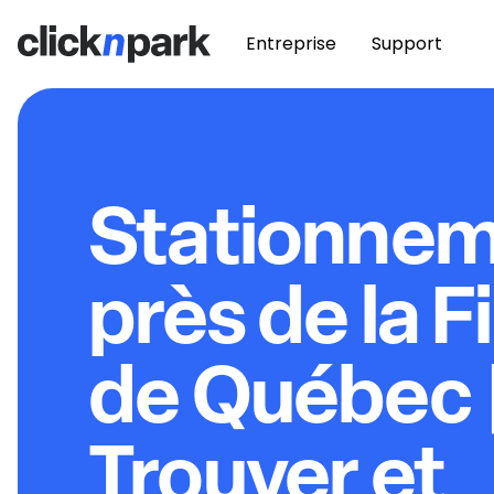
Entreprise
Support
Stationne
près de la F
de Québec 
Trouver et