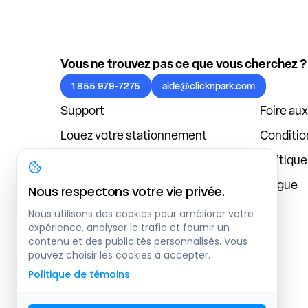
Vous ne trouvez pas ce que vous cherchez ?
1 855 979-7275
aide@clicknpark.com
Support
Foire au
Louez votre stationnement
Condition
Politique de confidentialité
Politiqu
À propos
Blogue
Nous respectons votre vie privée.
Connexion au tableau de bord
Nous utilisons des cookies pour améliorer votre
expérience, analyser le trafic et fournir un
contenu et des publicités personnalisés. Vous
pouvez choisir les cookies à accepter.
Politique de témoins