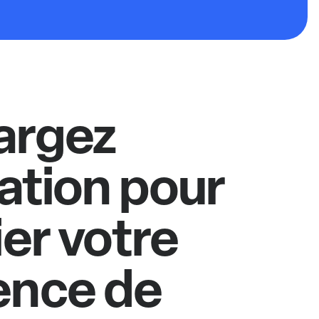
argez
cation pour
ier votre
ence de