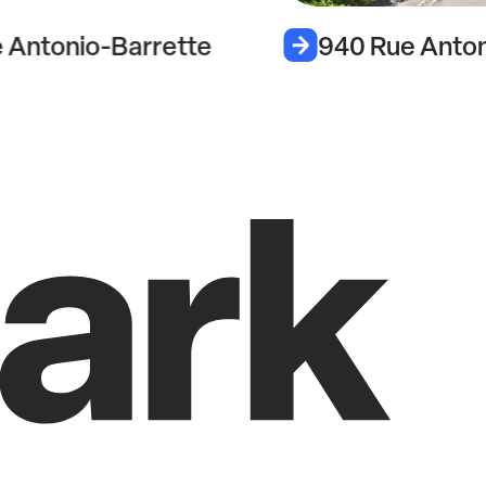
 Antonio-Barrette
940 Rue Anton