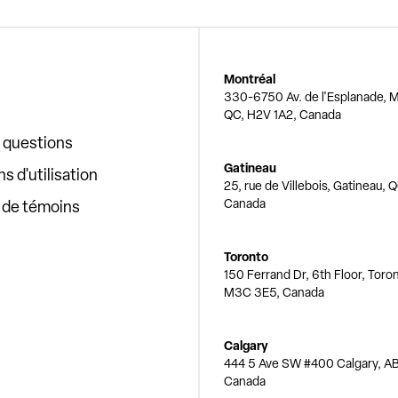
Montréal
330-6750 Av. de l'Esplanade, M
QC, H2V 1A2, Canada
x questions
Gatineau
s d'utilisation
25, rue de Villebois, Gatineau, 
Canada
e de témoins
Toronto
150 Ferrand Dr, 6th Floor, Toro
M3C 3E5, Canada
Calgary
444 5 Ave SW #400 Calgary, AB
Canada