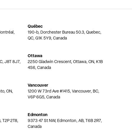
Québec
ontréal,
190-b, Dorchester Bureau 50.3, Quebec,
QC, G1K 5Y9, Canada
Ottawa
QC, J8T 8J7,
2250 Gladwin Crescent, Ottawa, ON, K1B
4S6, Canada
Vancouver
nto, ON,
1200 W 73rd Ave #1415, Vancouver, BC,
V6P 6G5, Canada
Edmonton
, T2P 2T8,
9373 47 St NW, Edmonton, AB, T6B 2R7,
Canada